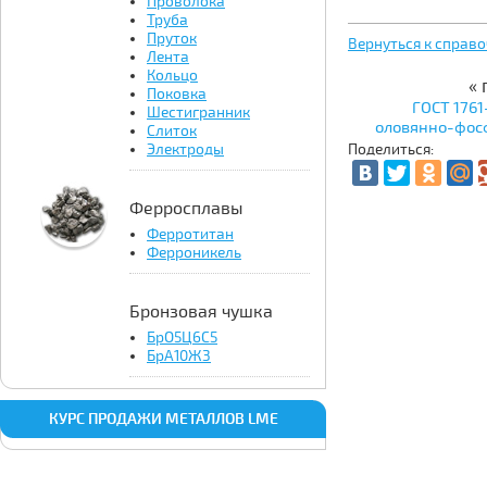
Проволока
Труба
Пруток
Вернуться к справ
Лента
Кольцо
«
Поковка
ГОСТ 1761
Шестигранник
оловянно-фос
Слиток
цинковой бронзы.
Электроды
Поделиться:
Ферросплавы
Ферротитан
Ферроникель
Бронзовая чушка
БрО5Ц6С5
БрА10Ж3
КУРС ПРОДАЖИ МЕТАЛЛОВ LME