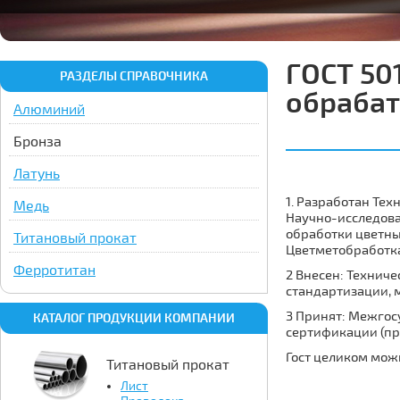
ГОСТ 50
РАЗДЕЛЫ СПРАВОЧНИКА
обрабат
Алюминий
Бронза
Латунь
1. Разработан Тех
Медь
Научно-исследова
обработки цветны
Титановый прокат
Цветметобработка
Ферротитан
2 Внесен: Технич
стандартизации, 
3 Принят: Межгос
КАТАЛОГ ПРОДУКЦИИ КОМПАНИИ
сертификации (про
Гост целиком мож
Титановый прокат
Лист