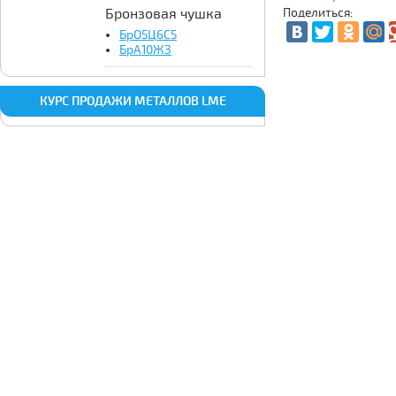
Бронзовая чушка
Поделиться:
БрО5Ц6С5
БрА10Ж3
КУРС ПРОДАЖИ МЕТАЛЛОВ LME