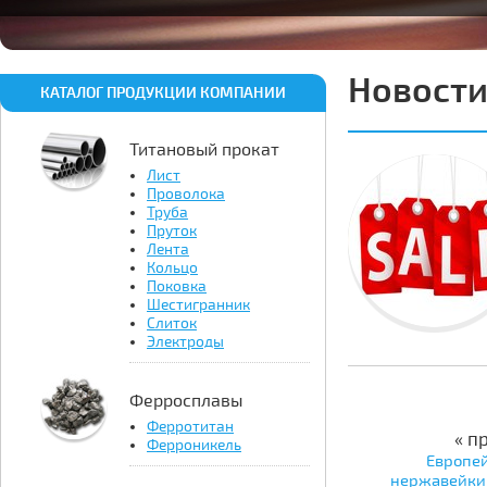
Новост
КАТАЛОГ ПРОДУКЦИИ КОМПАНИИ
Титановый прокат
Лист
Проволока
Труба
Пруток
Лента
Кольцо
Поковка
Шестигранник
Слиток
Электроды
Ферросплавы
Ферротитан
« п
Ферроникель
Европе
нержавейки