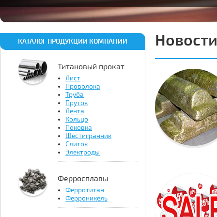
Новост
КАТАЛОГ ПРОДУКЦИИ КОМПАНИИ
Титановый прокат
Лист
Проволока
Труба
Пруток
Лента
Кольцо
Поковка
Шестигранник
Слиток
Электроды
Ферросплавы
Ферротитан
Ферроникель