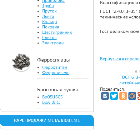
Проволока
Классификация и 
Труба
Пруток
ГОСТ 12.4.013-85*
Лента
технические усло
Кольцо
Поковка
Гост целиком мож
Шестигранник
Слиток
Электроды
Вернуться к справ
Ферросплавы
Ферротитан
«
Ферроникель
ГОСТ 613
литейные
Бронзовая чушка
Поделиться:
БрО5Ц6С5
БрА10Ж3
КУРС ПРОДАЖИ МЕТАЛЛОВ LME